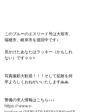
このブルーのエスリード号は大垣市、
瑞穂市、岐阜市を巡回中です♪
見かけたあなたはラッキー（かもしれ
ない）です☺☺⭐
写真撮影大歓迎！！！そして拡散を何
卒よろしくおねがいいたします🙏🙏
警備の求人情報はこちら↓↓↓
https://www.s-
lead.co.jp/%E8%AD%A6%E5%82%99%E